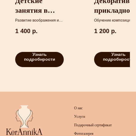
Детские
Декоративн
занятия в
прикладное
группе 7+
искусство до
Развитие воображения и
Обучение композиции и
мелкой моторики.
развитие фантазии.
лет
1 400
р.
1 200
р.
Узнать
Узнать
подробнрости
подробнрости
О нас
Услуги
Подарочный сертификат
Фотогалерея