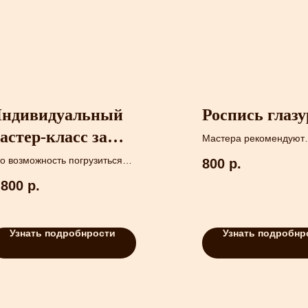
ндивидуальный
Роспись глаз
астер-класс за
Мастера рекомендуют
покрывать изделие гла
ончарным кругом
о возможность погрузиться в
800
р.
для максимального
р творчества и создать
уменьшения пористост
 800
р.
суду своими руками по
изделия.
бственному дизайну.
Узнать подробнрости
Узнать подробнр