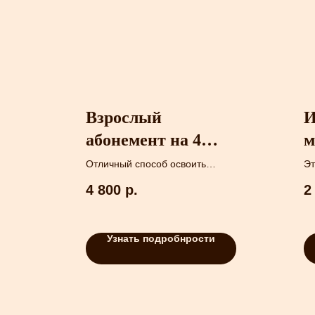
Взрослый
И
абонемент на 4
м
занятия в группе/
г
Отличный способ освоить
Эт
новое хобби и отдохнуть от
ми
индивидуально
4 800
р.
2
повседневных забот.
по
со
Узнать подробнрости