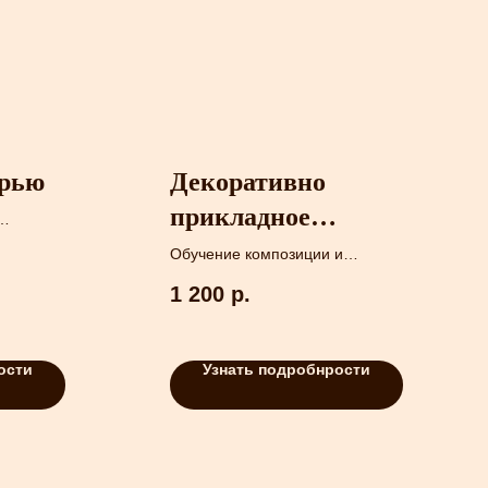
урью
Декоративно
прикладное
зурью
искусство до 7 лет
Обучение композиции и
развитие фантазии.
и
1 200
р.
ости
Узнать подробнрости